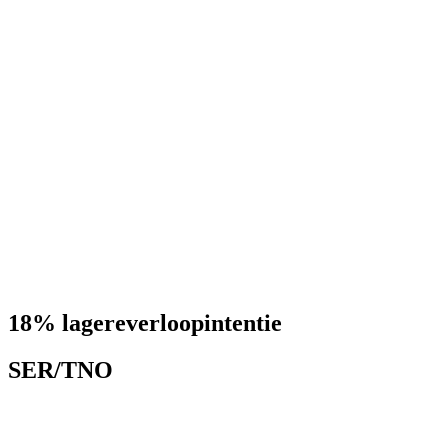
18% lagere
verloopintentie
SER/TNO